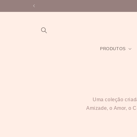
Saltar
Subscreve a newslet
para o
conteúdo
PRODUTOS
Uma coleção criada
Amizade, o Amor, o C