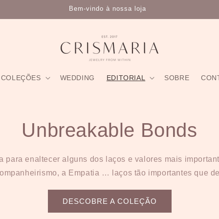
ter para receberes novidades, dicas e campanhas da marca e gan
COLEÇÕES
WEDDING
EDITORIAL
SOBRE
CON
Unbreakable Bonds
 para enaltecer alguns dos laços e valores mais importan
ompanheirismo, a Empatia … laços tão importantes que d
DESCOBRE A COLEÇÃO