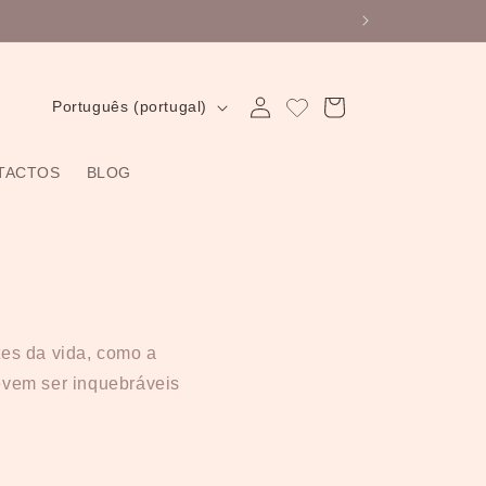
ha 10% de desconto.
Iniciar
I
Carrinho
Português (portugal)
sessão
d
i
TACTOS
BLOG
o
m
a
tes da vida, como a
evem ser inquebráveis