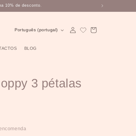
ha 10% de desconto.
Iniciar
I
Carrinho
Português (portugal)
sessão
d
i
TACTOS
BLOG
o
m
a
oppy 3 pétalas
r encomenda