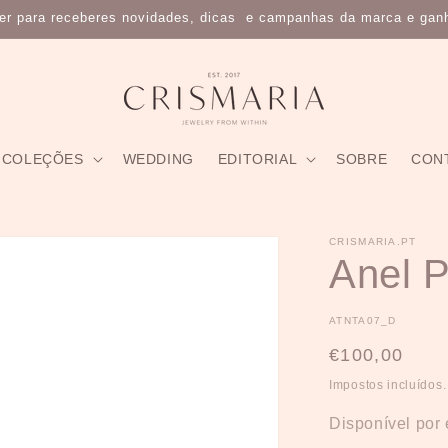
ter para receberes novidades, dicas e campanhas da marca e gan
COLEÇÕES
WEDDING
EDITORIAL
SOBRE
CON
CRISMARIA.PT
Anel P
SKU:
ATNTA07_D
Preço
€100,00
normal
Impostos incluídos.
Disponível po