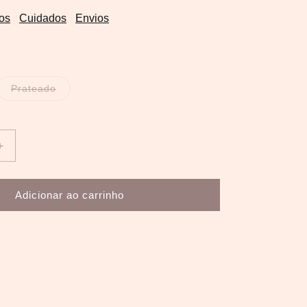
os
Cuidados
Envios
Variante
Prateado
esgotada
ou
indisponível
Aumentar
a
quantidade
de
Adicionar ao carrinho
Anel
Poppy
3
pétalas