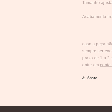
Tamanho ajustáv
Acabamento m
caso a peça nã
sempre ser ex
prazo de 1 a 2 
entre em
contac
Share