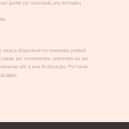
el (pode ser solicitado aro fechado)
ate
o esteja disponível no momento poderá
ecutada por encomenda, prevendo-se um
semanas até a sua finalização. Por favor,
to aqui.