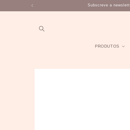
Saltar
Subscreve a newslet
para o
conteúdo
PRODUTOS
Saltar para
a
informação
do produto