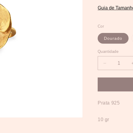
Guia de Tamanh
Cor
Dourado
Quantidade
Quantidade
Diminuir
a
quantidade
de
Anel
Poppy
3
Prata 925
pétalas
10 gr